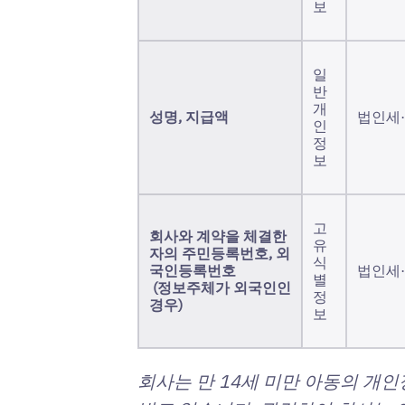
보
일
반
개
성명, 지급액
법인세·
인
정
보
고
회사와 계약을 체결한
유
자의 주민등록번호, 외
식
국인등록번호
법인세·
별
(정보주체가 외국인인
정
경우)
보
회사는 만 14세 미만 아동의 개