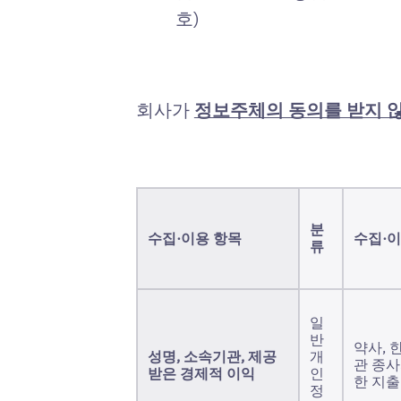
호)
회사가
정보주체의 동의를 받지 
분
수집·이용 항목
수집·이
류
일
반
약사, 
성명, 소속기관, 제공
개
관 종사
받은 경제적 이익
인
한 지출
정