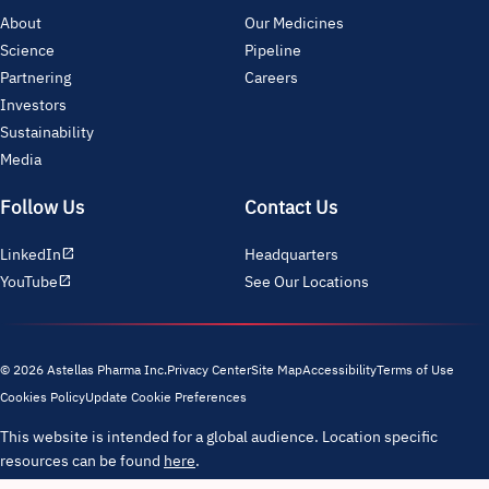
About
Our Medicines
Science
Pipeline
Partnering
Careers
Investors
Sustainability
Media
Follow Us
Contact Us
LinkedIn
Headquarters
open_in_new
YouTube
See Our Locations
open_in_new
© 2026 Astellas Pharma Inc.
Privacy Center
Site Map
Accessibility
Terms of Use
Cookies Policy
Update Cookie Preferences
This website is intended for a global audience. Location specific
resources can be found
here
.