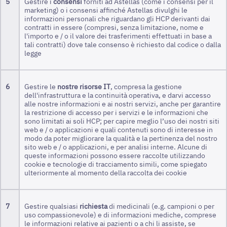
5
Gestire i
consensi
forniti ad Astellas (come i consensi per il
marketing) o i consensi affinché Astellas divulghi le
informazioni personali che riguardano gli HCP derivanti dai
contratti in essere (compresi, senza limitazione, nome e
l'importo e / o il valore dei trasferimenti effettuati in base a
tali contratti) dove tale consenso è richiesto dal codice o dalla
legge
6
Gestire le
nostre risorse IT
, compresa la gestione
dell'infrastruttura e la continuità operativa, e darvi accesso
alle nostre informazioni e ai nostri servizi, anche per garantire
la restrizione di accesso per i servizi e le informazioni che
sono limitati ai soli HCP; per capire meglio l’uso dei nostri siti
web e / o applicazioni e quali contenuti sono di interesse in
modo da poter migliorare la qualità e la pertinenza del nostro
sito web e / o applicazioni, e per analisi interne. Alcune di
queste informazioni possono essere raccolte utilizzando
cookie e tecnologie di tracciamento simili, come spiegato
ulteriormente al momento della raccolta dei cookie
7
Gestire qualsiasi
richiesta
di medicinali (e.g. campioni o per
uso compassionevole) e di informazioni mediche, comprese
le informazioni relative ai pazienti o a chi li assiste, se