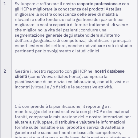
1
Sviluppare e rafforzare il nostro
rapporto professionale
con
gli HCP e migliorare la conoscenza dei prodotti Astellas;
migliorare la nostra conoscenza delle aree di malattia
rilevanti e delle tendenze nella gestione dei pazienti per
migliorare la nostra capacità di fornire trattamenti di valore
che migliorino la vita dei pazienti; condurre una
segmentazione generale degli stakeholders all'interno
dell’area geografica e di competenza; identificare i principali
esperti esterni del settore, nonché individuare i siti di studio
pertinenti per lo svolgimento di studi clinici
2
Gestire il nostro rapporto con gli HCP nei
nostri database
clienti
(come Veeva o Sales Force), compresa la
pianificazione di potenziali collaborazioni, contatti, visite e
incontri (virtuali e / o fisici) e le successive attività.
Ciò comprenderà la pianificazione, il reporting e il
monitoraggio delle nostre attività con gli HCP e dei materiali
forniti, compresa la misurazione delle nostre interazioni per
aiutare a sviluppare, distribuire e valutare le informazioni
fornite sulle malattie e sui prodotti e servizi di Astellas e
garantire che siano pertinenti in base alle competenze,
interessi e preferenze, sulla base della nostra valutazione e