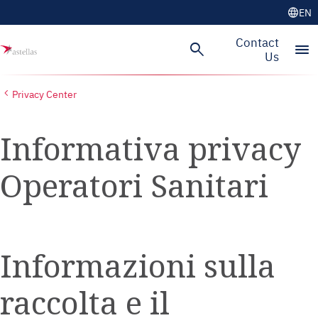
language
EN
Skip to main content
Contact
search
menu
Us
Privacy Center
Informativa privacy
Operatori Sanitari
Informazioni sulla
raccolta e il