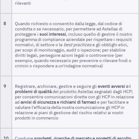
rilevanti
8
Quando richiesto o consentito dalla legge, dal codice di
condotta o se necessario, per permettere ad Astellas di
proteggere i
suoi interessi
, incluso quello di gestire il nostro
programma di compliance aziendale per rispettare i requisiti
normativi, di settore o le
best practices
e gli obblighi etici,
per scopi di monitoraggio, audit o ispezione; per stabilire
diritti legali, perseguire azioni legali o controversie (per
esempio, quando necessario per prevenire o rilevare frodi o
crimini o rispondere a un'indagine normativa)
9
Registrare, archiviare, gestire e seguire gli
eventi avversi o i
problemi di qualità
del prodotto Astellas segnalati dagli HCP;
per consentire comunicazioni dirette con gli HCP in relazione
ad
avvisi di sicurezza e richiami di farmaci
e per facilitare e
valutare l'efficacia della nostra comunicazione gli HCP in
relazione ai piani di gestione del rischio relativi ai nostri
prodotti in commercio
10
Condurre
sondaggi, ricerche di mercato e progetti di ascolto