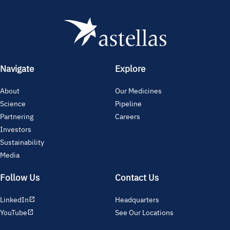
Navigate
Explore
About
Our Medicines
Science
Pipeline
Partnering
Careers
Investors
Sustainability
Media
Follow Us
Contact Us
LinkedIn
Headquarters
open_in_new
YouTube
See Our Locations
open_in_new