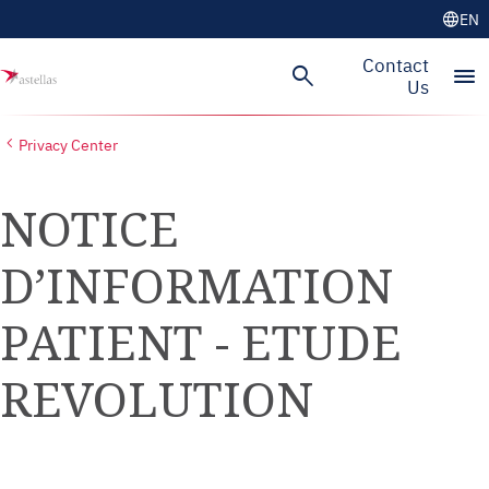
language
EN
Skip to main content
Contact
search
menu
Us
Privacy Center
NOTICE
D’INFORMATION
PATIENT - ETUDE
REVOLUTION