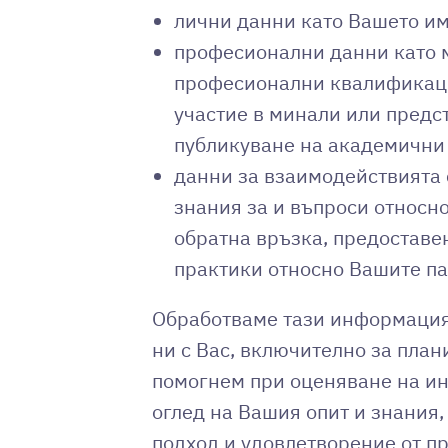
лични данни като Вашето име
професионални данни като м
професионални квалификации
участие в минали или предс
публикуване на академични 
данни за взаимодействията с
знания за и въпроси относн
обратна връзка, предоставен
практики относно Вашите па
Обработваме тази информация 
ни с Вас, включително за план
помогнем при оценяване на ин
оглед на Вашия опит и знания
подход и удовлетворение от про