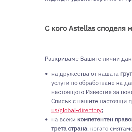
С кого Astellas споделя
Разкриваме Вашите лични данн
на дружества от нашата
груп
услуги по обработване на да
настоящото Известие за пов
Списък с нашите настоящи г
us/global-directory
;
на всеки
компетентен правоп
трета страна
, когато смятам