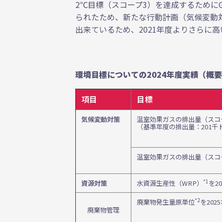
2℃目標（スコープ3）を達成するために
られたため、新たな行動計画（気候変動
出来ているため、2021年度よりさらに
環境目標についての2024年度実績（概
項目
目標
気候変動対策
温室効果ガスの排出量（スコープ
（基準年度の排出量：201千
温室効果ガスの排出量（スコープ3
*1
資源対策
水資源生産性（WRP）
を2
*2
廃棄物発生量原単位
を20
廃棄物管理