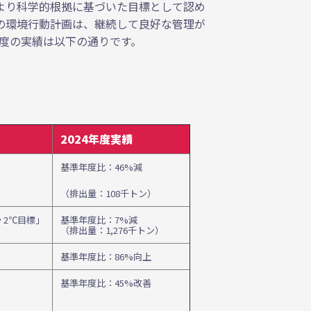
ブより科学的根拠に基づいた目標として認め
の環境行動計画は、継続して良好な管理が
年度の実績は以下の通りです。
2024年度実績
基準年度比：46%減
（排出量：108千トン）
w 2℃目標」
基準年度比：7%減
（排出量：1,276千トン）
基準年度比：86%向上
基準年度比：45%改善