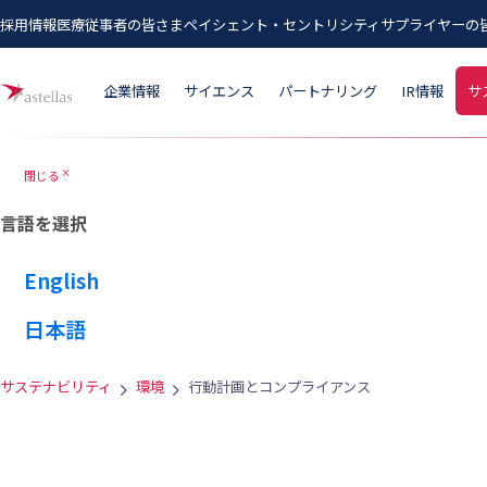
採用情報
医療従事者の皆さま
ペイシェント・セントリシティ
サプライヤーの
メインコンテンツにスキップ
企業情報
サイエンス
パートナリング
IR情報
サ
閉じる
close
言語を選択
English
日本語
サステナビリティ
環境
行動計画とコンプライアンス