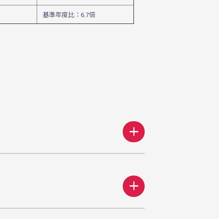
基準年度比：6.7倍
add
add