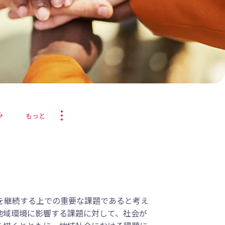
more_vert
み
もっと
を継続する上での重要な課題であると考え
地域環境に影響する課題に対して、社会が