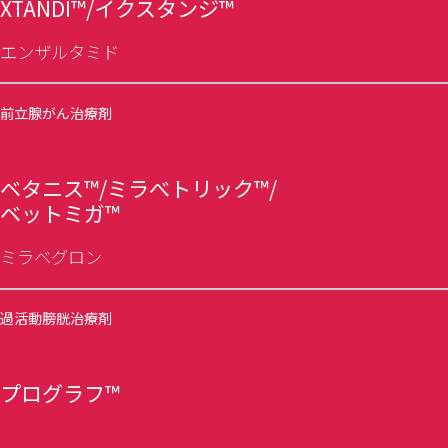
XTANDI™/イクスタンジ™
エンザルタミド
前立腺がん治療剤
ベタニス™/ミラべトリック™/
ベットミガ™
ミラベグロン
過活動膀胱治療剤
プログラフ™