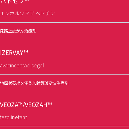
パドセブ™
エンホルツマブ ベドチン
尿路上皮がん治療剤
IZERVAY™
avacincaptad pegol
地図状萎縮を伴う加齢黄斑変性治療剤
VEOZA™/VEOZAH™
fezolinetant