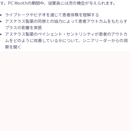
す。PC Monthの期間中、従業員には次の機会が与えられます。
ライブトークやビデオを通じて患者体験を理解する
アステラス製薬の同僚との協力によって患者アウトカムをもたらす
プラスの影響を実感
アステラス製薬のペイシェント・セントリシティが患者のアウトカ
ムをどのように改善しているかについて、シニアリーダーからの洞
察を聞く
ペイシェント・セントリシティが業界内でどのように進化している
か、そしてその変革におけるアステラスの主導的な役割について、
外部の専門家からの意見を聞く
患者さんのアンメットニーズを特定して解決するためのアステラス
の取り組みについて学ぶ
患者さんへの影響に対するオーナーシップを高め、患者さんのアウ
トカムを改善する方法に関する洞察と経験を共有する