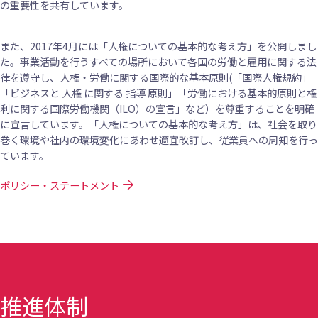
の重要性を共有しています。
また、2017年4月には「人権についての基本的な考え方」を公開しまし
た。事業活動を行うすべての場所において各国の労働と雇用に関する法
律を遵守し、人権・労働に関する国際的な基本原則(「国際人権規約」
「ビジネスと 人権 に関する 指導 原則」「労働における基本的原則と権
利に関する国際労働機関（ILO）の宣言」など）を尊重することを明確
に宣言しています。「人権についての基本的な考え方」は、社会を取り
巻く環境や社内の環境変化にあわせ適宜改訂し、従業員への周知を行っ
ています。
arrow_forward
ポリシー・ステートメント
推進体制