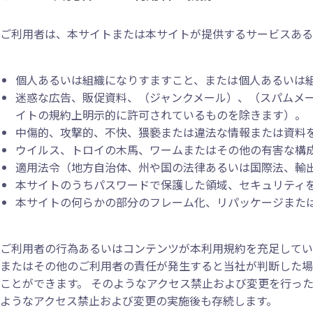
ご利用者は、本サイトまたは本サイトが提供するサービスある
個人あるいは組織になりすますこと、または個人あるいは
迷惑な広告、販促資料、（ジャンクメール）、（スパムメ
イトの規約上明示的に許可されているものを除きます）。
中傷的、攻撃的、不快、猥褻または違法な情報または資料
ウイルス、トロイの木馬、ワームまたはその他の有害な構
適用法令（地方自治体、州や国の法律あるいは国際法、輸
本サイトのうちパスワードで保護した領域、セキュリティ
本サイトの何らかの部分のフレーム化、リパッケージまた
ご利用者の行為あるいはコンテンツが本利用規約を充足してい
またはその他のご利用者の責任が発生すると当社が判断した場
ことができます。 そのようなアクセス禁止および変更を行っ
ようなアクセス禁止および変更の実施後も存続します。