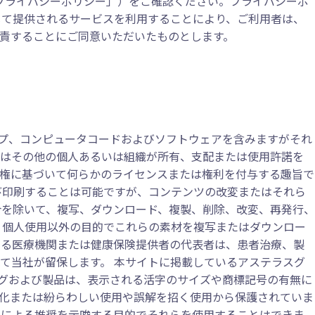
プライバシーポリシー」）をご確認ください。プライバシーポ
じて提供されるサービスを利用することにより、ご利用者は、
責することにご同意いただいたものとします。
プ、コンピュータコードおよびソフトウェアを含みますがそれ
たはその他の個人あるいは組織が所有、支配または使用許諾を
作権に基づいて何らかのライセンスまたは権利を付与する趣旨で
び印刷することは可能ですが、コンテンツの改変またはそれら
合を除いて、複写、ダウンロード、複製、削除、改変、再発行、
 個人使用以外の目的でこれらの素材を複写またはダウンロー
ある医療機関または健康保険提供者の代表者は、患者治療、製
て当社が留保します。 本サイトに掲載しているアステラスグ
グおよび製品は、表示される活字のサイズや商標記号の有無に
化または紛らわしい使用や誤解を招く使用から保護されていま
スによる推奨を示唆する目的でそれらを使用することはできま