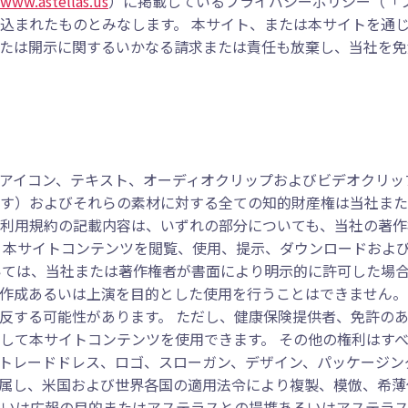
www.astellas.us
）に掲載しているプライバシーポリシー（「
込まれたものとみなします。 本サイト、または本サイトを通
たは開示に関するいかなる請求または責任も放棄し、当社を免
アイコン、テキスト、オーディオクリップおよびビデオクリッ
ます）およびそれらの素材に対する全ての知的財産権は当社ま
本利用規約の記載内容は、いずれの部分についても、当社の著
、本サイトコンテンツを閲覧、使用、提示、ダウンロードおよ
いては、当社または著作権者が書面により明示的に許可した場
作成あるいは上演を目的とした使用を行うことはできません。
反する可能性があります。 ただし、健康保険提供者、免許の
して本サイトコンテンツを使用できます。 その他の権利はすべ
トレードドレス、ロゴ、スローガン、デザイン、パッケージン
属し、米国および世界各国の適用法令により複製、模倣、希薄
るいは広報の目的またはアステラスとの提携あるいはアステラ