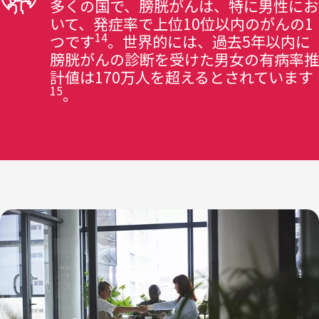
多くの国で、膀胱がんは、特に男性にお
いて、発症率で上位10位以内のがんの1
14
つです
。世界的には、過去5年以内に
膀胱がんの診断を受けた男女の有病率推
計値は170万人を超えるとされています
15
。