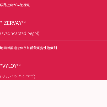
尿路上皮がん治療剤
*IZERVAY™
(avacincaptad pegol)
地図状萎縮を伴う加齢黄斑変性治療剤
*VYLOY™
(ゾルベツキシマブ)
胃がん治療剤