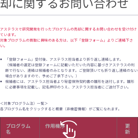
却に関するお問い合わせ
アステラスで研究開発を行ったプログラムの売却に関するお問い合わせを受け付け
ています。
対象プログラムの買取に興味のある方は、以下「登録フォーム」よりご連絡下さ
い。
「登録フォーム」受付後、アステラス担当者より折り返し連絡します。
（候補者の選定は登録フォームに記載いただいた内容に基づきアステラスの判
断で行ない、連絡は候補者のみとなります。ご登録頂いても折り返し連絡のない
場合がありますので、予めご了承下さい。）
候補者には、アステラス担当者より秘密保持契約書の雛形を送付します。雛形
に必要事項を記載し、記名押印のうえ、アステラス担当者にご送付下さい。
＜対象プログラム注）一覧＞
各プログラム名をクリックすると概要（非機密情報）がご覧になれます。
swipe_left
プログラム
作用機序
更
名
新