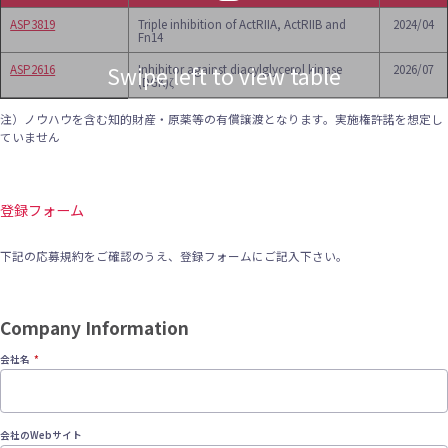
ASP3819
Triple inhibition of ActRIIA, ActRIIB and
2024/04
Fn14
ASP2616
Inhibitor against diacylglycerol kinase
2026/07
Swipe left to view table
(DGK)ζ
注）ノウハウを含む知的財産・原薬等の有償譲渡となります。実施権許諾を想定し
ていません
登録フォーム
下記の応募規約をご確認のうえ、登録フォームにご記入下さい。
Company Information
STEP 1
会社名
STEP 2
会社のWebサイト