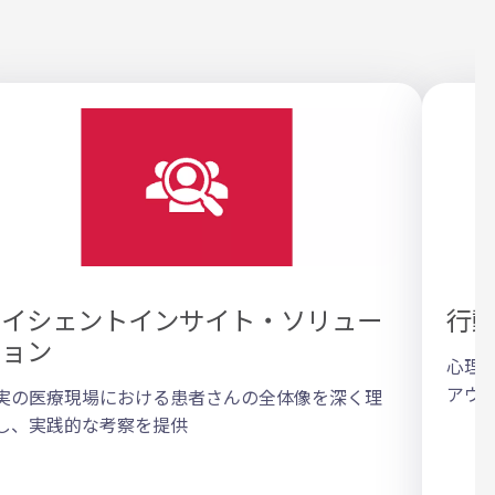
ペイシェントインサイト・ソリュー
行
ション
心理
アウ
実の医療現場における患者さんの全体像を深く理
し、実践的な考察を提供