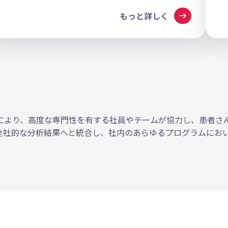
arrow_right_alt
もっと詳しく
により、高度な専門性を有する社員やチームが協力し、患者さ
全社的な分析結果へと統合し、社内のあらゆるプログラムにお